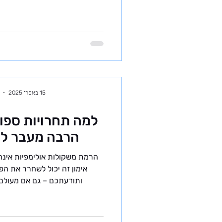
10 ספורטאים צעירים ומוכשרי
בישראל. מהי קטגוריית הקדטים
שלנו, חשוב להבין מהי קטגוריית
זוהי תקופה קריטית ב
15 באפר׳ 2025
למה תחרויות ספור
הרבה מעבר לני
הרמת משקולות אולימפיות אינה
אימון זה יכול לשחרר את הפ
ותודעתכם – גם אם מעולם 