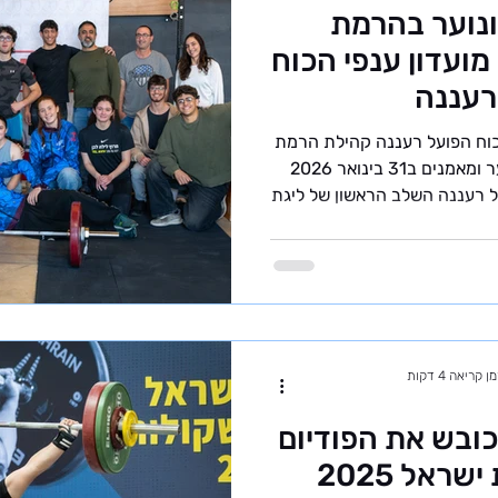
ונוער בהרמת
קולות | שלב 1 | מועדון ענפי הכוח
רעננה
עדון ענפי הכוח הפועל רעננה קהילת הרמת
משקולות ברעננה – ילדים, נוער ומאמנים ב31 בינואר 2026
ל רעננה השלב הראשון של ליגת
ם ובני נוער - אחד מאירועי
מת משקולות בישראל.. לאחר
 התחרויות של איגוד הרמת
הקדטים והנוער שלנו לעלות על
גילם ממועדונים אחרים ברחבי
 עם הבנה ברורה של מצבה ה
ן קריאה 4 דקות
כובש את הפודיום
– סיכום אליפות ישראל 2025