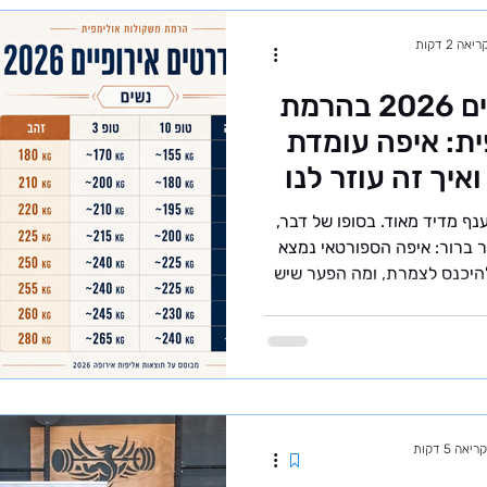
אה 2 דקות
סטנדרטים אירופיים 2026 בהרמת
ת: איפה עומדת
איך זה עוזר לנו
אל?
ף מדיד מאוד. בסופו של דבר,
 ברור: איפה הספורטאי נמצא
היכנס לצמרת, ומה הפער שיש
 במדריך הסטנדרטים האירופי
 רמות התוצאה לפי קטגוריות המשקל
 טופ 10, טופ 3 וזהב - לנשים ולגברים. הנתונים
מבוססים על תוצאות אליפות אירופה 2026, ומטרתם לתת
נף תמונת מצב ברורה ועדכנית
ופה. למה חשוב להסתכל על
יאה 5 דקות
ם אירו