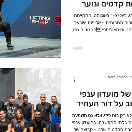
 קדטים ונוער
בסופ״ש האחרון, בין התאריכים 31 ביולי ל-1 באוגוסט, התקיימה
ורוח תחרותית - אליפות ישראל
 במטווח האולימפי. התחרות הזו,
ץ המלחמה עם איראן, הצליחה
לאחד 113 ספורטאים צעירים מכל רחבי הארץ מחיפה ועד אילת -
בודה הקשה באימונים משתלמת.
אשונה לפי קטגוריות המשקל
נת, מה שהפך את ההישגים בה
ועדון ענפי כוח הפועל
מן קריאה 2 דקות
ל מועדון ענפי
ב על דור העתיד
א רק כוח פיזי, אלא גם משמעת
ת בלתי מתפשרת. במועדון ענפי
חרת הקדטים שלנו - קבוצה של