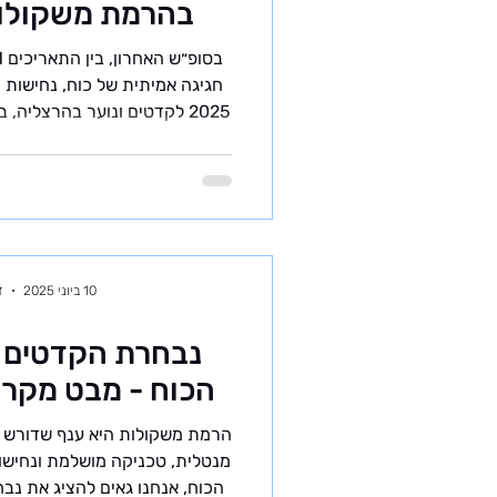
בהרמת משקולות
חגיגה אמיתית של כוח, נחישות 
2025 לקדטים ונוער בהרצליה,
שנדחתה ברגע האחרון בשל פרו
שהגיעו נחושים להוכיח שכל הע
הייתה זו האליפות הארצית הר
החדשות, עם טבלת שיאים מעודכ
למשמעותיים עוד יותר. מ
10 ביוני 2025
ז
נבחרת הקדטים ש
הכוח - מבט מקרו
הרמת משקולות היא ענף שדורש ל
מנטלית, טכניקה מושלמת ונחישו
הכוח, אנחנו גאים להציג את נב