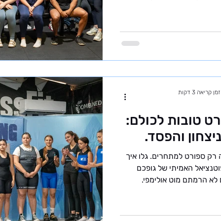
ם שמייצגים את העתיד של הענף
? לפני שנכיר את הספורטאים
 הקדטים בהרמת משקולות. זוהי
קטגוריית גיל המיועדת לספורטאים צעירים עד גיל 15 ועד גיל 17
שנים, כאשר הכניסה לעולם התחרותי מתאפשרת כבר מגיל 13.
פיתוח הספורטאי - ז
זמן קריאה 3 דקות
ט טובות לכולם:
צחון והפסד.
 רק ספורט למתחרים. גלו איך
וטנציאל האמיתי של גופכם
לא הרמתם מוט אולימפי.