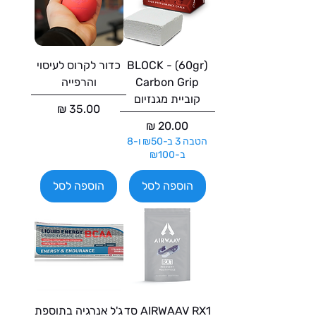
(60gr) BLOCK -
כדור לקרוס לעיסוי
Carbon Grip
והרפייה
קוביית מגנזיום
מחיר
מחיר
הטבה 3 ב-₪50 ו-8
ב-₪100
הוספה לסל
הוספה לסל
AIRWAAV RX1 סד
ג'ל אנרגיה בתוספת