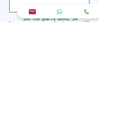
אני מאשר/ת שקראתי ואני
מסכים/ה
למדיניות הפרטיות של
האתר.
אני מאשר/ת קבלת הודעת
WhatsApp בנושא הפנייה שלי.
לשלוח
פרטי התקשרות
ההנפה הראשונה שלך מתחילה כאן!
055-563-9904
nicole.pclub@gmail.com