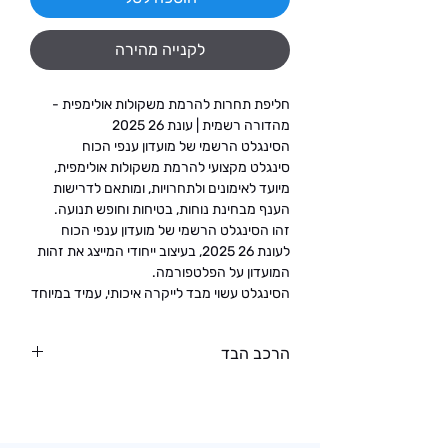
לקנייה מהירה
חליפת תחרות להרמת משקולות אולימפית -
מהדורה רשמית | עונת 2025 26
הסינגלט הרשמי של מועדון ענפי הכוח
סינגלט מקצועי להרמת משקולות אולימפית,
מיועד לאימונים ולתחרויות, ומותאם לדרישות
הענף מבחינת נוחות, בטיחות וחופש תנועה.
זהו
הסינגלט הרשמי של מועדון ענפי הכוח
לעונת 2025 26
, בעיצוב ייחודי המייצג את זהות
המועדון על הפלטפורמה.
הסינגלט עשוי מבד לייקרה איכותי, עמיד במיוחד
לשימוש אינטנסיבי, ומאפשר עבודה בטוחה
ומדויקת בהרמות אולימפיות.
הרכב הבד
מאפיינים עיקריים:
84% פוליאסטר, 16% אלסטאן.
ייצור בהתאם לסטנדרטים המקובלים
בהרמת משקולות אולימפית
בד לייקרה עמיד, גמיש ונעים למגע