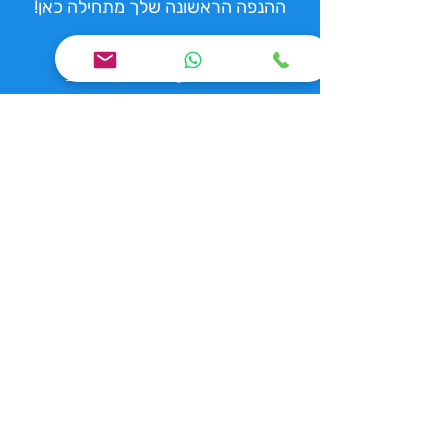
ההנפה הראשונה שלך מתחילה כאן!
055-563-9904
nicole.pclub@gmail.com
המסגר 4, רעננה
שעות אימונים
א', ג', ה' 17:00-21:30
ב', ד' 10:30-12:00 + 16:00-20:00
יום ו' 09:00-13:30
יום ש' 10:00-12:00
הגעתם עד לכאן,
עקבו אחרינו ברשתות!