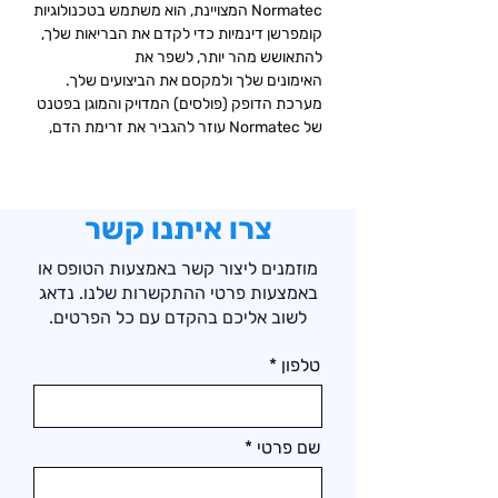
Normatec המצויינת, הוא משתמש בטכנולוגיות
קומפרשן דינמיות כדי לקדם את הבריאות שלך,
להתאושש מהר יותר, לשפר את
האימונים שלך ולמקסם את הביצועים שלך.
מערכת הדופק (פולסים) המדויק והמוגן בפטנט
של Normatec עוזר להגביר את זרימת הדם,
לזרז את התאוששות השרירים, להפחית נפיחות,
המוצר הזה, שניתן לרכוש כחליפה או כחלקים
הוא כבר מזמן הבחירה של ספורטאי עילית
וצרכנים בעולם.
צרו איתנו קשר
חוויית העיסוי האולטימטיבית
מוזמנים ליצור קשר באמצעות הטופס או
חימום והתאוששות כמו שלא היה מעולם. ה-
באמצעות פרטי ההתקשרות שלנו. נדאג
Normatec 3 משתמש בדחיסת אוויר דינמית
לשוב אליכם בהקדם עם כל הפרטים.
כדי ליצור עיסוי משקם שעוזר לך להרגיש רענן
במהירות שיא. 7 רמות של דחיסה וטכנולוגית ה-
טלפון
Pulse המוגנת בפטנט שלנו מספק אזורי טיפול
מדויק ל-5 חופפים עם ZoneBoost™ על ידי
שימוש בביומימיקה לשכפול משאבות השרירים
שם פרטי
הטבעיות ושסתומים חד כיוונים של הרגליים.
סמכו עלינו, הרגליים שלכם יודו לכם.