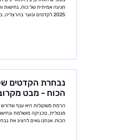
חגיגה אמיתית של כוח, נחישות ו
2025 לקדטים ונוער בהרצליה,
שנדחתה ברגע האחרון בשל פרוץ 
שהגיעו נחושים להוכיח שכל העב
הייתה זו האליפות הארצית הראשו
החדשות, עם טבלת שיאים מעודכ
למשמעותיים עוד יותר. מועדון ענפ
נבחרת הקדטים של 
הכוח - מבט מקרוב
הרמת משקולות היא ענף שדורש ל
מנטלית, טכניקה מושלמת ונחישו
הכוח, אנחנו גאים להציג את נבח
10 ספורטאים צעירים ומוכשרים
בישראל. מהי קטגוריית הקדטים?