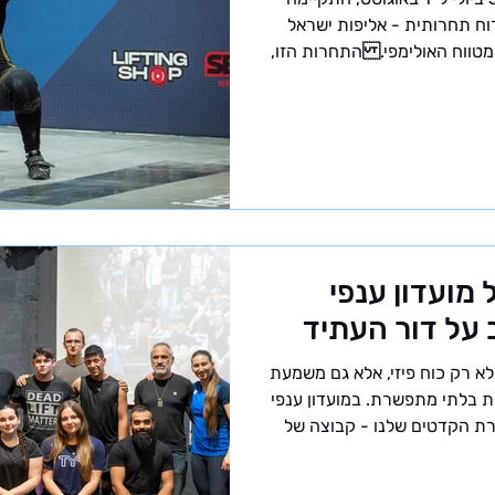
רוח תחרותית - אליפות ישראל
 במטווח האולימפי. התחרות הזו,
המלחמה עם איראן, הצליחה
לאחד 113 ספורטאים צעירים מכל רחבי הארץ מחיפה ועד אילת -
ודה הקשה באימונים משתלמת.
נה לפי קטגוריות המשקל
נת, מה שהפך את ההישגים בה
י כוח הפועל
מועדון ענפי
 על דור העתיד
א רק כוח פיזי, אלא גם משמעת
ת בלתי מתפשרת. במועדון ענפי
רת הקדטים שלנו - קבוצה של
 שמייצגים את העתיד של הענף
 לפני שנכיר את הספורטאים