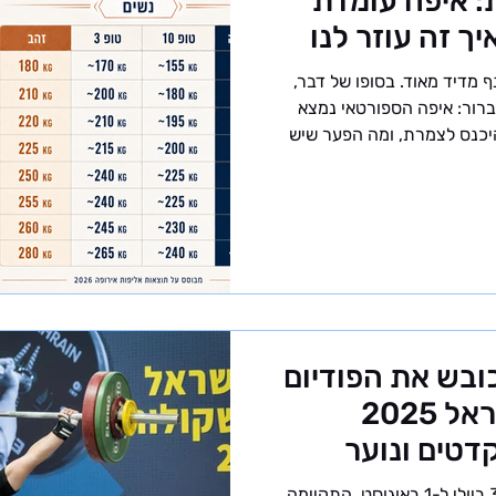
: איפה עומדת
ך זה עוזר לנו
 מדיד מאוד. בסופו של דבר,
רור: איפה הספורטאי נמצא
יכנס לצמרת, ומה הפער שיש
במדריך הסטנדרטים האירופי
ות התוצאה לפי קטגוריות המשקל
 טופ 3 וזהב - לנשים ולגברים. הנתונים
מבוססים על תוצאות אליפות אירופה 2026, ומטרתם לתת
 תמונת מצב ברורה ועדכנית
. למה חשוב להסתכל על
כובש את הפודיום
– סיכום אליפות ישראל 2025
טים ונוער
בסופ״ש האחרון, בין התאריכים 31 ביולי ל-1 באוגוסט, התקיימה