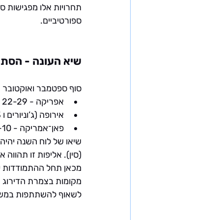
תחרויות אלו מפגישות ספו
ספורטיביים.
שיא העונה - הסתיו
סוף ספטמבר ואוקטובר יוק
אפריקה
 - 22-29 בספטמבר 2026, אלג'יר (אלג'יריה)
אירופה (ג’וניורים ו U23)
פאן־אמריקה
 - 6-10 באוקטובר 2026, טפיק (מקסיקו)
שיאו של לוח השנה יהיה 
(סין). אליפות זו תהווה
מכאן תחל ההתמודדות ע
מקומות בצמרת הדירוג ה
לשאוף להשתתפות במשחקים