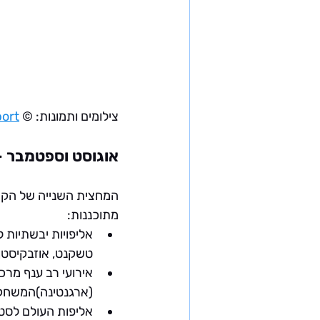
צילומים ותמונות:
 © International Weightlifting Federation (IWF) | 
port
אוגוסט וספטמבר 
המחצית השנייה של הקיץ
מתוכננות:
אליפויות יבשתיות ל
טשקנט, אוזבקיסטן;
אירועי רב ענף מרכז
(ארגנטינה)
המשחקי
אליפות העולם לסטודנט