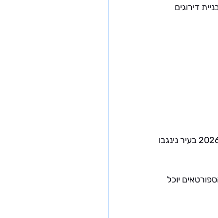
יית דירוגים 
, שתיערך בין 27 באוקטובר ל8 בנובמבר 2026 בעיר נינגבו 
פורטאים יוכל 