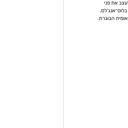
צב את פני 
לוס־אנג'לס.
אומית הבוגרת.