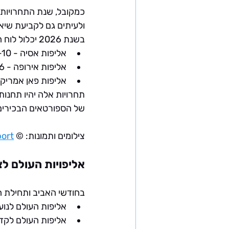
כמקובל, שנת התחרויות 
ולעיתים גם לקביעת שיאי
בשנת 2026 יכלול לוח השנה את התחרויות הבאות:
אליפות אסיה
 - 1-10 באפריל 2026, אחמדאבאד (הודו)
אליפות אירופה
 - 19-26 באפריל 2026, בטומי (גאורגיה)
אליפות פאן אמריק
תחרויות אלה יהיו תחנו
של הספורטאים הבכירים
צילומים ותמונות:
 © International Weightlifting Federation (IWF) | 
port
אליפויות העולם לצ
בחודשי האביב ותחילת הק
אליפות העולם לנוער (iors
אליפות העולם לקדטים (