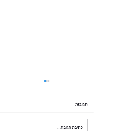
תגובות
מועדון ענפי הכוח כובש את
כתיבת תגובה...